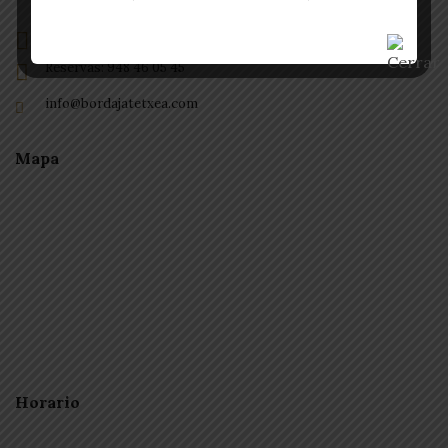
Calle de Arluzepe, 11.31820 Etxarri-Aranatz, Navarra
Reservas: 948 46 05 45
info@bordajatetxea.com
Mapa
Horario