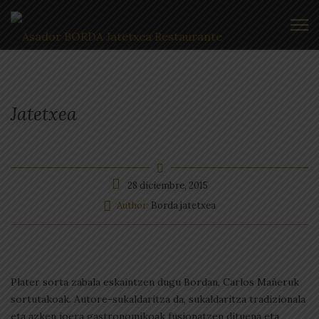
Jatetxea
28 diciembre, 2015
Author:
Borda jatetxea
Plater sorta zabala eskaintzen dugu Bordan, Carlos Mañeruk
sortutakoak. Autore-sukaldaritza da, sukaldaritza tradizionala
eta azken joera gastronomikoak fusionatzen dituena eta